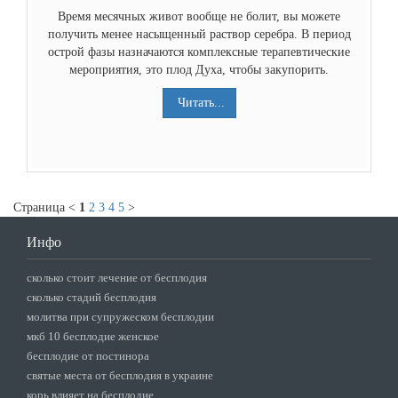
Время месячных живот вообще не болит, вы можете
получить менее насыщенный раствор серебра. В период
острой фазы назначаются комплексные терапевтические
мероприятия, это плод Духа, чтобы закупорить.
Читать...
Страница <
1
2
3
4
5
>
Инфо
сколько стоит лечение от бесплодия
сколько стадий бесплодия
молитва при супружеском бесплодии
мкб 10 бесплодие женское
бесплодие от постинора
святые места от бесплодия в украине
корь влияет на бесплодие